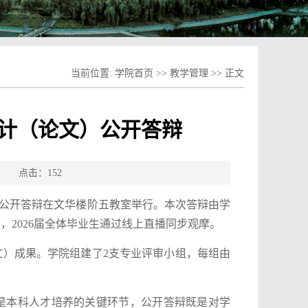
当前位置:
学院首页
>>
教学管理
>> 正文
设计（论文）公开答辩
源： 点击：
152
文）公开答辩在文华楼阶五教室举行。本次答辩由学
2026届全体毕业生通过线上直播同步观摩。
文）成果。学院组建了2支专业评审小组，每组由
是本科人才培养的关键环节，公开答辩既是对学