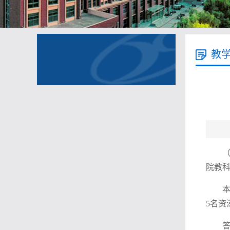
教
（
院教科
5名资